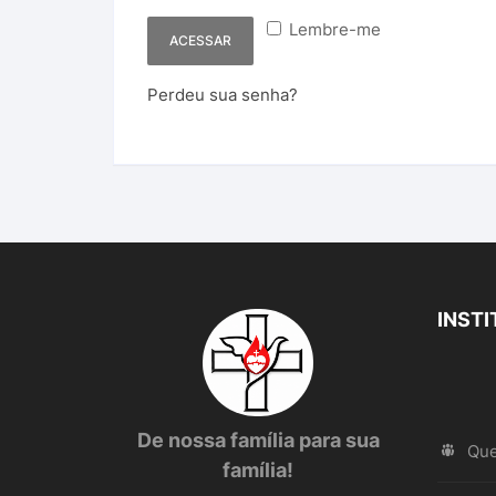
Lembre-me
ACESSAR
Perdeu sua senha?
INST
De nossa família para sua
Qu
família!