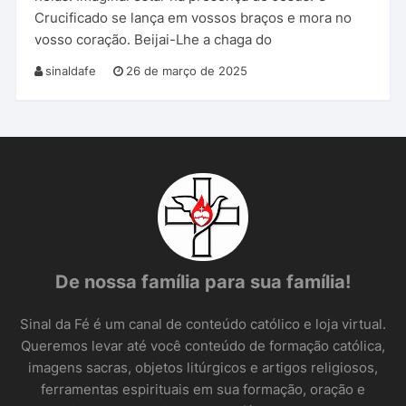
Crucificado se lança em vossos braços e mora no
vosso coração. Beijai-Lhe a chaga do
sinaldafe
26 de março de 2025
De nossa família para sua família!
Sinal da Fé é um canal de conteúdo católico e loja virtual.
Queremos levar até você conteúdo de formação católica,
imagens sacras, objetos litúrgicos e artigos religiosos,
ferramentas espirituais em sua formação, oração e